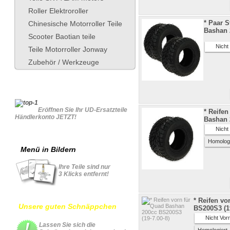
Roller Elektroroller
* Paar S
Chinesische Motorroller Teile
Bashan 
Scooter Baotian teile
Nicht V
Teile Motorroller Jonway
Zubehör / Werkzeuge
Für Geschäftskonto
Eröffnen Sie Ihr UD-Ersatzteile
* Reife
Händlerkonto JETZT!
Bashan 
Nicht V
Homolog
Menü in Bildern
Ihre Teile sind nur
3 Klicks entfernt!
* Reifen v
Unsere guten Schnäppchen
BS200S3 (19
Nicht Vorr
Lassen Sie sich die