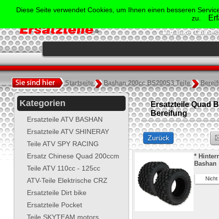
Der Spezialist für Ersatzte
Diese Seite verwendet Cookies, um Ihnen einen besseren Service
Shineray, Bash
Er
zu.
Jonway, Skyt
Dirt Bike, Chine
.
Startseite
Bashan 200cc BS200S3 Teile
Berei
Kategorien
Ersatzteile Quad 
Bereifung
Ersatzteile ATV BASHAN
Ersatzteile ATV SHINERAY
Zurück
Teile ATV SPY RACING
Ersatz Chinese Quad 200ccm
* Hinter
Bashan
Teile ATV 110cc - 125cc
Nicht V
ATV-Teile Elektrische CRZ
Ersatzteile Dirt bike
Ersatzteile Pocket
Teile SKYTEAM motors