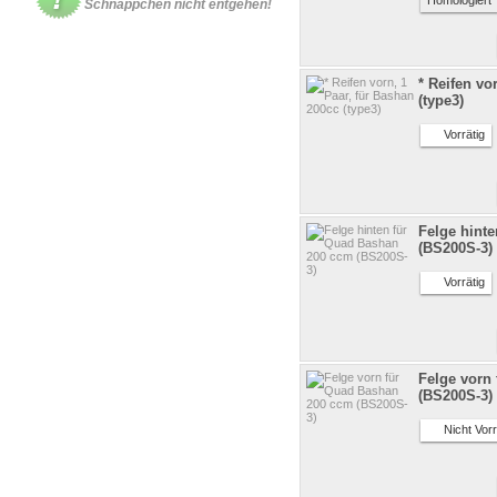
Homologier
Schnäppchen nicht entgehen!
* Reifen vo
(type3)
Vorrätig
Felge hint
(BS200S-3)
Vorrätig
Felge vorn
(BS200S-3)
Nicht Vorr