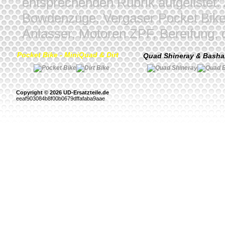
entsprechenden Rubrik aufgelistet
Bowdenzüge, Vergaser Pocket Bike
Anlasser, Motoren ZPF, Bereifung, 
Pocket Bike - MiniQuad & Dirt
Quad Shineray & Bash
Copyright © 2026 UD-Ersatzteile.de
eeaf903084b8f00b0679dffafaba9aae