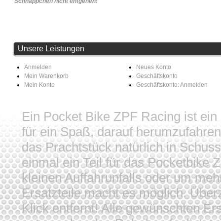
Schnäppchen nicht entgehen!
Unsere Leistungen
Anmelden
Neues Konto
Mein Warenkorb
Geschäftskonto
Mein Konto
Geschäftskonto: Anmelden
Ein Pocket Bike ZPF Racing ist ein
für ein Spaß, darauf herumzufahren
das Prachtstück natürlich in Schus
einmal ein Teil für das Pocketbike
kleinen Auffahrunfalls oder um me
Ersatzteile macht es möglich. Überz
Klick entfernt! Alle gewünschten Er