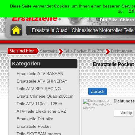
Der Spezialist für Ersatzte
Diese Seite verwendet Cookies, um Ihnen einen besseren Service
Shineray, Bash
Er
zu.
Jonway, Skyt
Dirt Bike, Chine
.
Startseite
Teile Pocket Bike ZPF
Dichtungen
Kategorien
Ersatzteile Pocket
Ersatzteile ATV BASHAN
Ersatzteile ATV SHINERAY
Teile ATV SPY RACING
Zurück
Ersatz Chinese Quad 200ccm
Dichtungss
Teile ATV 110cc - 125cc
ATV-Teile Elektrische CRZ
Vorrätig
Ersatzteile Dirt bike
Ersatzteile Pocket
Teile SKYTEAM motors