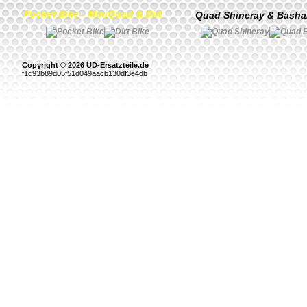
Pocket Bike - MiniQuad & Dirt
Quad Shineray & Bash
Copyright © 2026 UD-Ersatzteile.de
f1c93b89d05f51d049aacb130df3e4db