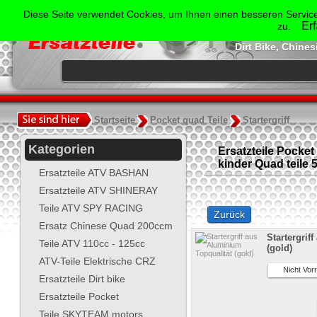
Der Spezialist für Ersatzte
Diese Seite verwendet Cookies, um Ihnen einen besseren Service
Shineray, Bash
Er
zu.
Jonway, Skyt
Dirt Bike, Chine
.
Startseite
Pocket quad Teile
Startergriff
Kategorien
Ersatzteile Pocke
kinder Quad teile 5
Ersatzteile ATV BASHAN
Ersatzteile ATV SHINERAY
Teile ATV SPY RACING
Zurück
Ersatz Chinese Quad 200ccm
Startergrif
Teile ATV 110cc - 125cc
(gold)
ATV-Teile Elektrische CRZ
Nicht Vorr
Ersatzteile Dirt bike
Ersatzteile Pocket
Teile SKYTEAM motors