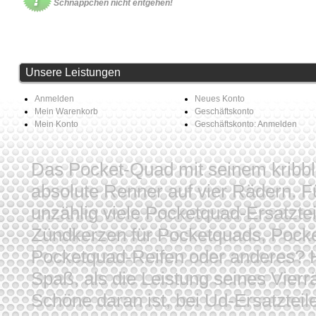
Schnäppchen nicht entgehen!
Unsere Leistungen
Anmelden
Neues Konto
Mein Warenkorb
Geschäftskonto
Mein Konto
Geschäftskonto: Anmelden
Das Pocket-Quad mit seinem kribb
absolute Renner auf vier Rädern. Fü
unzählig viele Pocketquad-Ersatzte
Zündkerzen für Pocketquads, Pocke
Pocketquad-Reifen oder anderes? Hi
Spaß, als die Leistung seines Vierr
Schöne daran ist, bei Ud-Ersatzteil