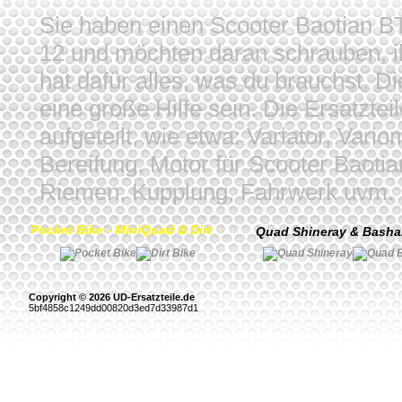
Sie haben einen Scooter Baotian
12 und möchten daran schrauben, i
hat dafür alles, was du brauchst. D
eine große Hilfe sein. Die Ersatztei
aufgeteilt, wie etwa: Variator, Vari
Bereifung, Motor für Scooter Baoti
Riemen, Kupplung, Fahrwerk uvm. De
Pocket Bike - MiniQuad & Dirt
Quad Shineray & Bash
Copyright © 2026 UD-Ersatzteile.de
5bf4858c1249dd00820d3ed7d33987d1