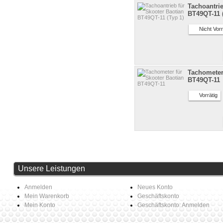
Tachoantrie
BT49QT-11 
Nicht Vorr
Tachometer
BT49QT-11
Vorrätig
Unsere Leistungen
Anmelden
Neues Konto
Mein Warenkorb
Geschäftskonto
Mein Konto
Geschäftskonto: Anmelden