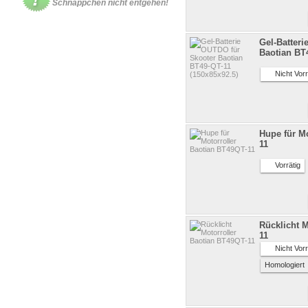
Schnäppchen nicht entgehen!
Gel-Batter
Baotian BT4
Nicht Vorr
Hupe für M
11
Vorrätig
Rücklicht M
11
Nicht Vorr
Homologier