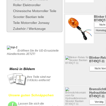
Roller Elektroroller
Chinesische Motorroller Teile
Scooter Baotian teile
Blinker 
BT49QT-
Teile Motorroller Jonway
Nicht V
Zubehör / Werkzeuge
Homolog
Für Geschäftskonto
Eröffnen Sie Ihr UD-Ersatzteile
Händlerkonto JETZT!
Blinker-Rel
BT49QT-11
Menü in Bildern
Nicht Vorr
Ihre Teile sind nur
3 Klicks entfernt!
Bremslichtk
Hydraulikb
Unsere guten Schnäppchen
BT49QT-11
Vorrätig
Lassen Sie sich die