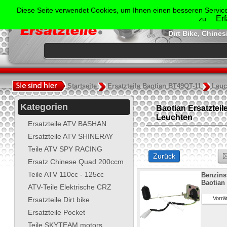
Der Spezialist für Ersatzte
Diese Seite verwendet Cookies, um Ihnen einen besseren Service
Shineray, Bash
Er
zu.
Jonway, Skyt
Dirt Bike, Chine
.
Startseite
Ersatzteile Baotian BT49QT-11
Leuc
Kategorien
Baotian Ersatzteil
Leuchten
Ersatzteile ATV BASHAN
Ersatzteile ATV SHINERAY
Teile ATV SPY RACING
Zurück
Ersatz Chinese Quad 200ccm
Teile ATV 110cc - 125cc
Benzins
Baotian
ATV-Teile Elektrische CRZ
Vorrät
Ersatzteile Dirt bike
Ersatzteile Pocket
Teile SKYTEAM motors