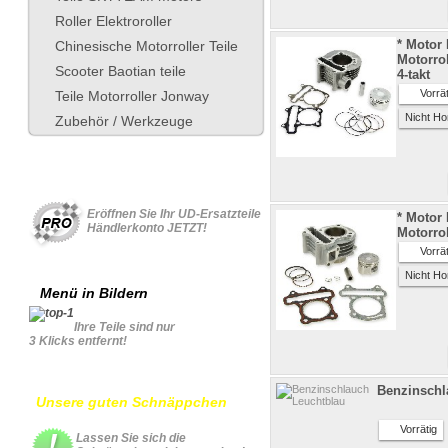
Roller Elektroroller
* Motor 
Chinesische Motorroller Teile
Motorro
Scooter Baotian teile
4-takt
Vorrät
Teile Motorroller Jonway
Nicht Ho
Zubehör / Werkzeuge
Für Geschäftskonto
Eröffnen Sie Ihr UD-Ersatzteile
* Motor 
Händlerkonto JETZT!
Motorro
Vorrät
Nicht Ho
Menü in Bildern
Ihre Teile sind nur
3 Klicks entfernt!
Benzinschl
Unsere guten Schnäppchen
Vorrätig
Lassen Sie sich die