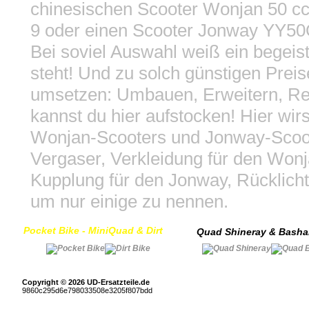
chinesischen Scooter Wonjan 50 
9 oder einen Scooter Jonway YY50QT
Bei soviel Auswahl weiß ein begeist
steht! Und zu solch günstigen Preis
umsetzen: Umbauen, Erweitern, Rep
kannst du hier aufstocken! Hier wirs
Wonjan-Scooters und Jonway-Scoo
Vergaser, Verkleidung für den Won
Kupplung für den Jonway, Rücklichte
um nur einige zu nennen.
Pocket Bike - MiniQuad & Dirt
Quad Shineray & Bash
Copyright © 2026 UD-Ersatzteile.de
9860c295d6e798033508e3205f807bdd