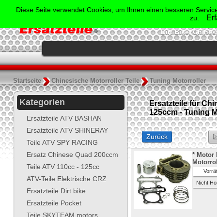
Der Spezialist für Ersatzte
Diese Seite verwendet Cookies, um Ihnen einen besseren Service
Shineray, Bash
Er
zu.
Jonway, Skyt
Dirt Bike, Chine
.
Startseite
Chinesische Motorroller Teile
Tuning Motorroller
Kategorien
Ersatzteile für Ch
125ccm - Tuning M
Ersatzteile ATV BASHAN
Ersatzteile ATV SHINERAY
Zurück
Teile ATV SPY RACING
Ersatz Chinese Quad 200ccm
* Motor 
Motorro
Teile ATV 110cc - 125cc
Vorrät
ATV-Teile Elektrische CRZ
Nicht Ho
Ersatzteile Dirt bike
Ersatzteile Pocket
Teile SKYTEAM motors