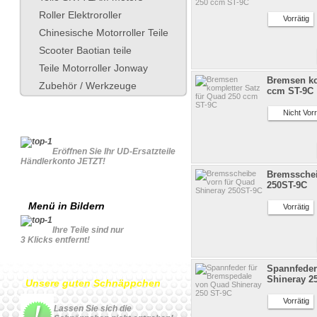
Roller Elektroroller
Vorrätig
Chinesische Motorroller Teile
Scooter Baotian teile
Teile Motorroller Jonway
Bremsen ko
Zubehör / Werkzeuge
ccm ST-9C
Nicht Vorr
Für Geschäftskonto
Eröffnen Sie Ihr UD-Ersatzteile
Händlerkonto JETZT!
Bremsschei
250ST-9C
Menü in Bildern
Vorrätig
Ihre Teile sind nur
3 Klicks entfernt!
Spannfeder
Shineray 2
Unsere guten Schnäppchen
Vorrätig
Lassen Sie sich die