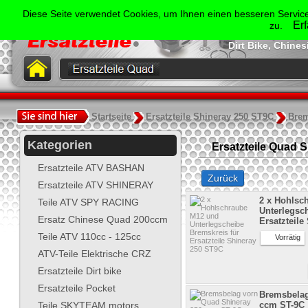
Der Spezialist für Ersatzte
Diese Seite verwendet Cookies, um Ihnen einen besseren Service
Shineray, Bash
Er
zu.
Jonway, Skyt
Dirt Bike, Chine
.
Startseite
Ersatzteile Shineray 250 ST9C
Bre
Kategorien
Ersatzteile Quad 
Ersatzteile ATV BASHAN
Zurück
Ersatzteile ATV SHINERAY
2 x Hohlsc
Teile ATV SPY RACING
Unterlegsc
Ersatz Chinese Quad 200ccm
Ersatzteile
Teile ATV 110cc - 125cc
Vorrätig
ATV-Teile Elektrische CRZ
Ersatzteile Dirt bike
Ersatzteile Pocket
Bremsbelag
Teile SKYTEAM motors
ccm ST-9C