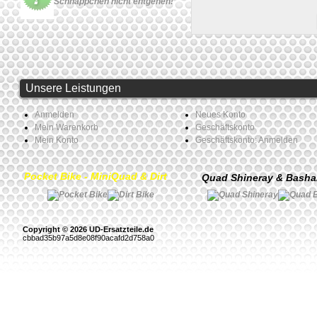
Schnäppchen nicht entgehen!
Unsere Leistungen
Anmelden
Neues Konto
Mein Warenkorb
Geschäftskonto
Mein Konto
Geschäftskonto: Anmelden
Pocket Bike - MiniQuad & Dirt
Quad Shineray & Bash
Copyright © 2026 UD-Ersatzteile.de
cbbad35b97a5d8e08f90acafd2d758a0