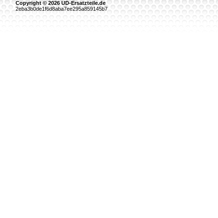
Copyright © 2026 UD-Ersatzteile.de
2eba3b0de1f6d8aba7ee295a859145b7