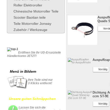
Roller Elektroroller
Chinesische Motorroller Teile
Scooter Baotian teile
Auspuff
Quads S
Teile Motorroller Jonway
Vorrät
Zubehör / Werkzeuge
Für Geschäftskonto
Eröffnen Sie Ihr UD-Ersatzteile
Händlerkonto JETZT!
Auspuffzap
Vorrätig
Menü in Bildern
Ihre Teile sind nur
3 Klicks entfernt!
Dichtung A
ccm ST-9E
Unsere guten Schnäppchen
Vorrätig
Lassen Sie sich die