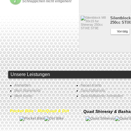
Schnäppchen nicht entgehen!
Silentblock
250cc STI
Vorrätig
Unsere Leistungen
Anmelden
Neues Konto
Mein Warenkorb
Geschäftskonto
Mein Konto
Geschäftskonto: Anmelden
Pocket Bike - MiniQuad & Dirt
Quad Shineray & Bash