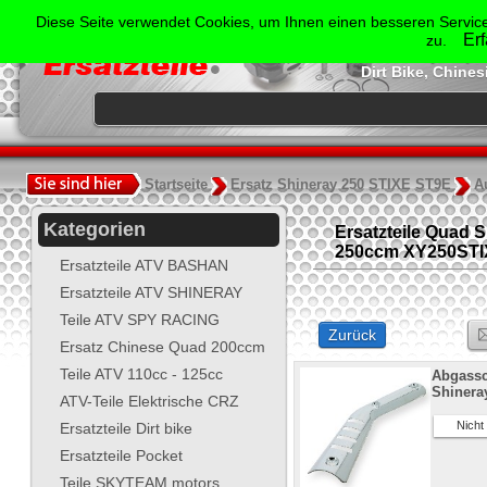
Der Spezialist für Ersatzte
Diese Seite verwendet Cookies, um Ihnen einen besseren Service
Shineray, Bash
Er
zu.
Jonway, Skyt
Dirt Bike, Chine
.
Startseite
Ersatz Shineray 250 STIXE ST9E
A
Kategorien
Ersatzteile Quad 
250ccm XY250STIX
Ersatzteile ATV BASHAN
Ersatzteile ATV SHINERAY
Teile ATV SPY RACING
Zurück
Ersatz Chinese Quad 200ccm
Teile ATV 110cc - 125cc
Abgassc
Shinera
ATV-Teile Elektrische CRZ
Nicht V
Ersatzteile Dirt bike
Ersatzteile Pocket
Teile SKYTEAM motors