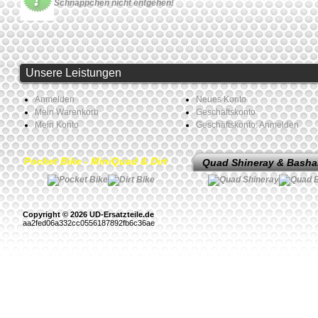
Schnäppchen nicht entgehen!
Unsere Leistungen
Anmelden
Neues Konto
Mein Warenkorb
Geschäftskonto
Mein Konto
Geschäftskonto: Anmelden
Pocket Bike - MiniQuad & Dirt
Quad Shineray & Bash
Copyright © 2026 UD-Ersatzteile.de
aa2fed06a332cc0556187892fb6c36ae