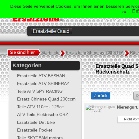
Der Spezialist für Ersatzte
Diese Seite verwendet Cookies, um Ihnen einen besseren Service
Shineray, Bash
Er
zu.
Jonway, Skyt
Dirt Bike, Chine
.
Startseite
Ersatzteile Shineray 200 ST6A
Rück
Kategorien
Ersatzteile Quad Sh
Rückenschutz
Ersatzteile ATV BASHAN
Ersatzteile ATV SHINERAY
Teile ATV SPY RACING
Zurück
Ersatz Chinese Quad 200ccm
Teile ATV 110cc - 125cc
Nierengurt,
ATV-Teile Elektrische CRZ
Nicht Vorr
Ersatzteile Dirt bike
Ersatzteile Pocket
Teile SKYTEAM motors