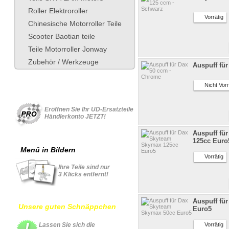
Roller Elektroroller
Vorrätig
Chinesische Motorroller Teile
Scooter Baotian teile
Teile Motorroller Jonway
Zubehör / Werkzeuge
Auspuff fü
Nicht Vorr
Für Geschäftskonto
Eröffnen Sie Ihr UD-Ersatzteile
Händlerkonto JETZT!
Auspuff fü
125cc Euro
Menü in Bildern
Vorrätig
Ihre Teile sind nur
3 Klicks entfernt!
Auspuff fü
Unsere guten Schnäppchen
Euro5
Lassen Sie sich die
Vorrätig