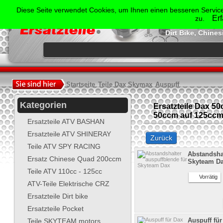
Der Spezialist für Ersatzte
Diese Seite verwendet Cookies, um Ihnen einen besseren Service
Shineray, Bash
Er
zu.
Jonway, Skyt
Dirt Bike, Chine
.
Startseite
Teile Dax Skymax
Auspuff
Kategorien
Ersatzteile Dax 5
50ccm auf 125ccm 
Ersatzteile ATV BASHAN
Ersatzteile ATV SHINERAY
Zurück
Teile ATV SPY RACING
Abstandshal
Ersatz Chinese Quad 200ccm
Skyteam D
Teile ATV 110cc - 125cc
Vorrätig
ATV-Teile Elektrische CRZ
Ersatzteile Dirt bike
Ersatzteile Pocket
Auspuff fü
Teile SKYTEAM motors