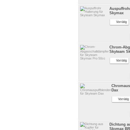
Auspuffroh
Skymax
Vorrätig
Chrom-Abga
Skyteam S
Vorrätig
Chromausp
Dax
Vorräti
Dichtung a
Skymax BR