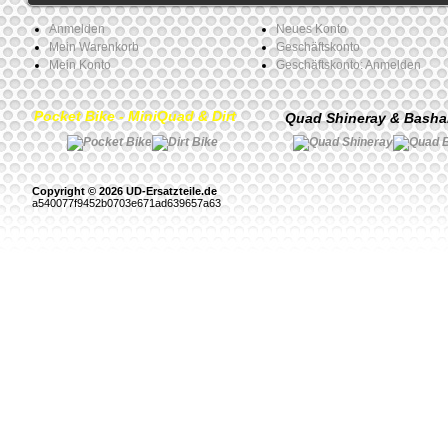
Anmelden
Neues Konto
Mein Warenkorb
Geschäftskonto
Mein Konto
Geschäftskonto: Anmelden
Pocket Bike - MiniQuad & Dirt
Quad Shineray & Bash
Copyright © 2026 UD-Ersatzteile.de
a540077f9452b0703e671ad639657a63