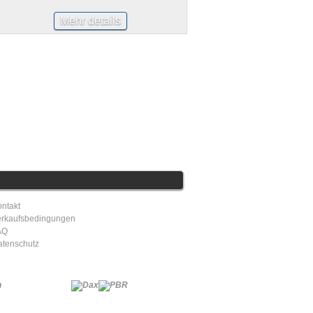
Mehr details
ntakt
erkaufsbedingungen
AQ
atenschutz
Dax Monkey Gorilla & PBR