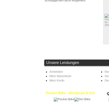
Schnäppchen nicht entgehen!
Unsere Leistungen
Anmelden
Ne
Mein Warenkorb
Ges
Mein Konto
Ge
Pocket Bike - MiniQuad & Dirt
Q