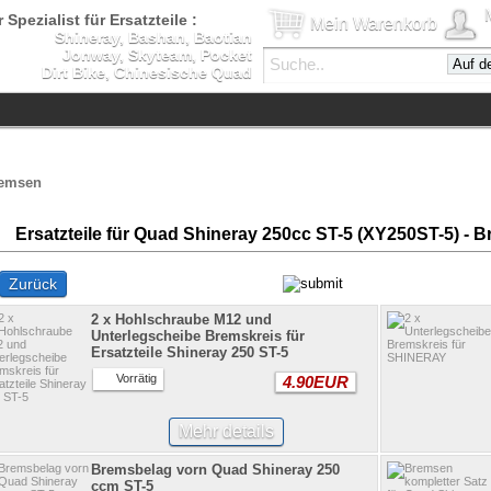
 Spezialist für Ersatzteile :
Mein Warenkorb
Shineray, Bashan, Baotian
Jonway, Skyteam, Pocket
Dirt Bike, Chinesische Quad
emsen
Ersatzteile für Quad Shineray 250cc ST-5 (XY250ST-5) - 
Zurück
2 x Hohlschraube M12 und
Unterlegscheibe Bremskreis für
Ersatzteile Shineray 250 ST-5
Vorrätig
4.90EUR
Mehr details
Bremsbelag vorn Quad Shineray 250
ccm ST-5