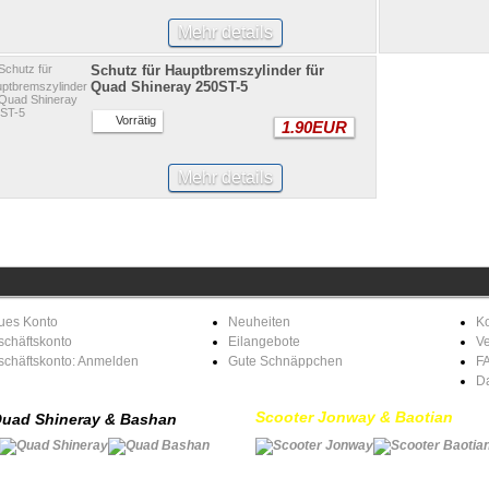
Mehr details
Schutz für Hauptbremszylinder für
Quad Shineray 250ST-5
Vorrätig
1.90EUR
Mehr details
ues Konto
Neuheiten
Ko
chäftskonto
Eilangebote
V
schäftskonto: Anmelden
Gute Schnäppchen
F
D
Scooter Jonway & Baotian
uad Shineray & Bashan