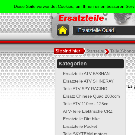
Der
Diese Seite verwendet Cookies, um Ihnen einen besseren Servi
.
Startseite
Teile X-bong
Kategorien
Ersatzteile ATV BASHAN
Ersatzteile ATV SHINERAY
Es 
Teile ATV SPY RACING
Ersatz Chinese Quad 200ccm
Teile ATV 110cc - 125cc
ATV-Teile Elektrische CRZ
Ersatzteile Dirt bike
Ersatzteile Pocket
Teile SKYTEAM motors