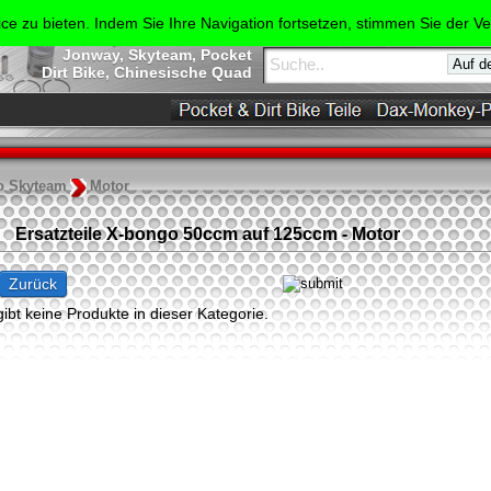
 Spezialist für Ersatzteile :
ce zu bieten. Indem Sie Ihre Navigation fortsetzen, stimmen Sie der 
Mein Warenkorb
Shineray, Bashan, Baotian
Jonway, Skyteam, Pocket
Dirt Bike, Chinesische Quad
o Skyteam
Motor
Ersatzteile X-bongo 50ccm auf 125ccm - Motor
Zurück
gibt keine Produkte in dieser Kategorie.