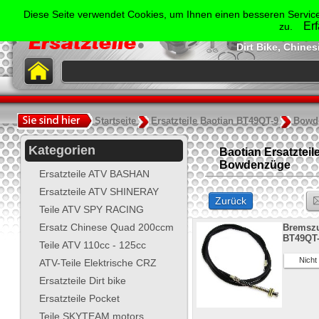
Der Spezialist für Ersatzte
Diese Seite verwendet Cookies, um Ihnen einen besseren Service
Shineray, Bash
Er
zu.
Jonway, Skyt
Dirt Bike, Chine
.
Startseite
Ersatzteile Baotian BT49QT-9
Bowd
Kategorien
Baotian Ersatzteil
Bowdenzüge
Ersatzteile ATV BASHAN
Ersatzteile ATV SHINERAY
Zurück
Teile ATV SPY RACING
Ersatz Chinese Quad 200ccm
Bremszu
BT49QT
Teile ATV 110cc - 125cc
Nicht V
ATV-Teile Elektrische CRZ
Ersatzteile Dirt bike
Ersatzteile Pocket
Teile SKYTEAM motors