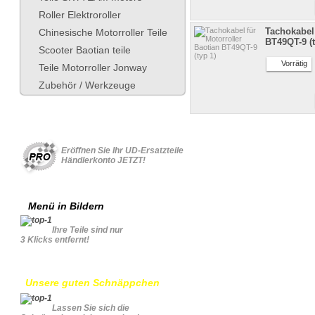
Roller Elektroroller
Tachokabel 
Chinesische Motorroller Teile
BT49QT-9 (t
Scooter Baotian teile
Vorrätig
Teile Motorroller Jonway
Zubehör / Werkzeuge
Für Geschäftskonto
Eröffnen Sie Ihr UD-Ersatzteile
Händlerkonto JETZT!
Menü in Bildern
Ihre Teile sind nur
3 Klicks entfernt!
Unsere guten Schnäppchen
Lassen Sie sich die