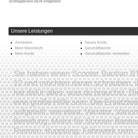
Schnäppchen nicht entgehen!
Unsere Leistungen
Anmelden
Neues Konto
Mein Warenkorb
Geschäftskonto
Mein Konto
Geschäftskonto: Anmelden
Sie haben einen Scooter Baotian
12 und möchten daran schrauben, i
hat dafür alles, was du brauchst. D
eine große Hilfe sein. Die Ersatztei
aufgeteilt, wie etwa: Variator, Vari
Bereifung, Motor für Scooter Baoti
Riemen, Kupplung, Fahrwerk uvm. De