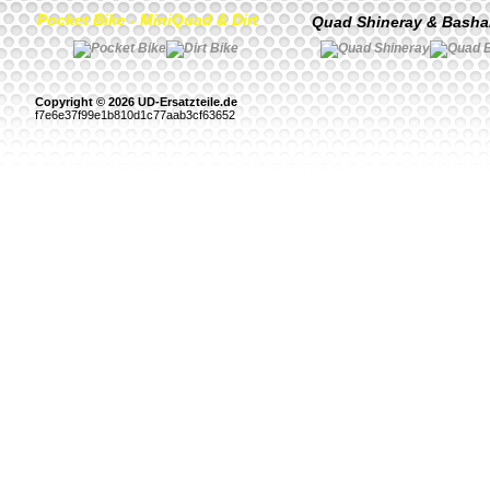
Pocket Bike - MiniQuad & Dirt
Quad Shineray & Bash
Copyright © 2026 UD-Ersatzteile.de
f7e6e37f99e1b810d1c77aab3cf63652