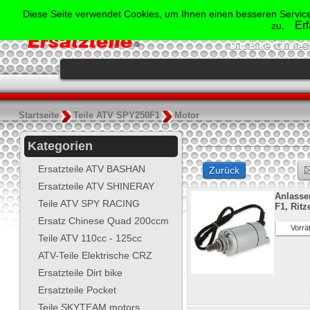
Der Spezialist für Ersatzte
Diese Seite verwendet Cookies, um Ihnen einen besseren Service
Shineray, Bash
Er
zu.
Jonway, Skyt
Dirt Bike, Chine
.
Startseite
Teile ATV SPY250F1
Motor
Kategorien
Ersatzteile ATV BASHAN
Zurück
Ersatzteile ATV SHINERAY
Anlasse
Teile ATV SPY RACING
F1, Ritz
Ersatz Chinese Quad 200ccm
Vorrät
Teile ATV 110cc - 125cc
ATV-Teile Elektrische CRZ
Ersatzteile Dirt bike
Ersatzteile Pocket
Teile SKYTEAM motors