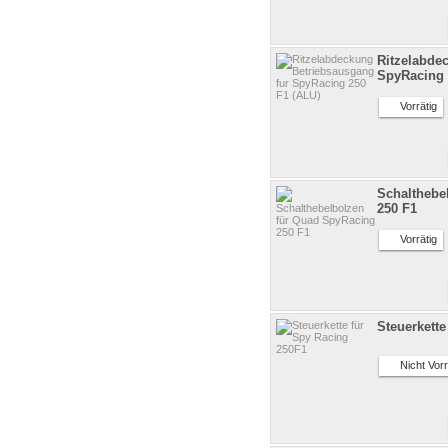
Ritzelabde
SpyRacing 
Vorrätig
Schalthebe
250 F1
Vorrätig
Steuerkette
Nicht Vorr