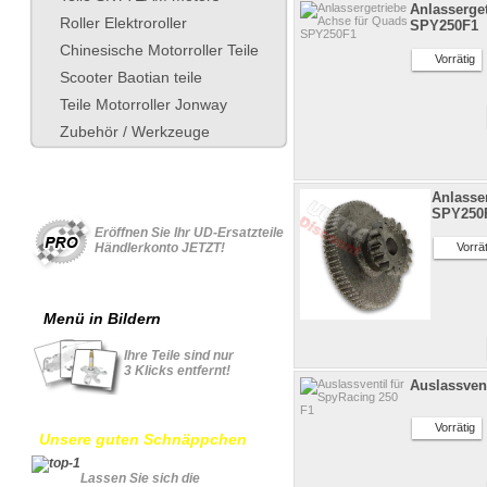
Anlasserge
Roller Elektroroller
SPY250F1
Chinesische Motorroller Teile
Vorrätig
Scooter Baotian teile
Teile Motorroller Jonway
Zubehör / Werkzeuge
Für Geschäftskonto
Anlasser
SPY250F
Eröffnen Sie Ihr UD-Ersatzteile
Händlerkonto JETZT!
Vorrät
Menü in Bildern
Ihre Teile sind nur
3 Klicks entfernt!
Auslassvent
Vorrätig
Unsere guten Schnäppchen
Lassen Sie sich die