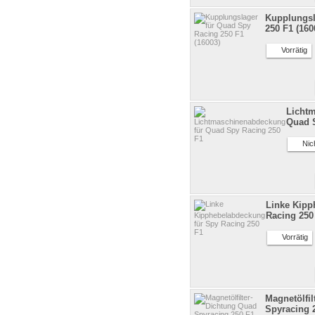
Kupplungsl
250 F1 (160
Vorrätig
Licht
Quad 
Nicht
Linke Kipp
Racing 250
Vorrätig
Magnetölfi
Spyracing 