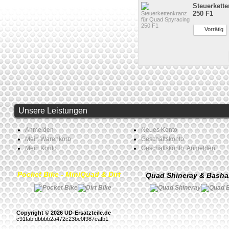
Steuerkett
250 F1
Vorrätig
Unsere Leistungen
Anmelden
Neues Konto
Mein Warenkorb
Geschäftskonto
Mein Konto
Geschäftskonto: Anmelden
Pocket Bike - MiniQuad & Dirt
Quad Shineray & Bash
Copyright © 2026 UD-Ersatzteile.de
c91fabfdbbbb2a472c23be0f987eafb1