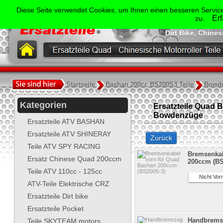
Der Spezialist für Ersatzte
Diese Seite verwendet Cookies, um Ihnen einen besseren Service
Shineray, Bash
Er
zu.
Jonway, Skyt
Dirt Bike, Chine
.
Startseite
Bashan 200cc BS200S3 Teile
Bowd
Kategorien
Ersatzteile Quad 
Bowdenzüge
Ersatzteile ATV BASHAN
Ersatzteile ATV SHINERAY
Zurück
Teile ATV SPY RACING
Bremsenkab
Ersatz Chinese Quad 200ccm
200ccm (BS
Teile ATV 110cc - 125cc
Nicht Vorr
ATV-Teile Elektrische CRZ
Ersatzteile Dirt bike
Ersatzteile Pocket
Handbremsz
Teile SKYTEAM motors