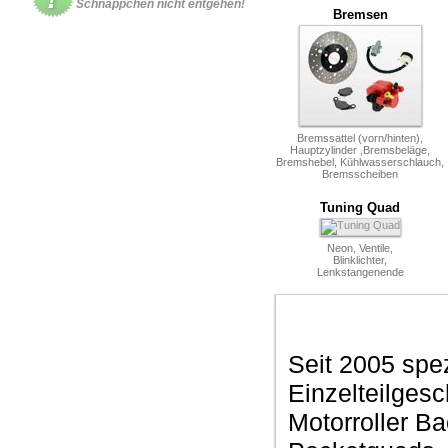
Schnäppchen nicht entgehen!
Bremsen
Bremssattel (vorn/hinten),
Hauptzylinder ,Bremsbeläge,
Bremshebel, Kühlwasserschlauch,
Bremsscheiben
Tuning Quad
Neon, Ventile,
Blinklichter,
Lenkstangenende
Seit 2005 spez
Einzelteilges
Motorroller Ba