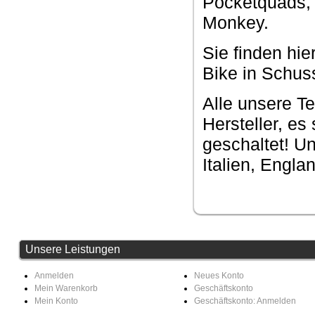
Pocketquads,
Monkey.
Sie finden hie
Bike in Schuss
Alle unsere T
Hersteller, e
geschaltet! U
Italien, Engl
Unsere Leistungen
Anmelden
Neues Konto
Mein Warenkorb
Geschäftskonto
Mein Konto
Geschäftskonto: Anmelden