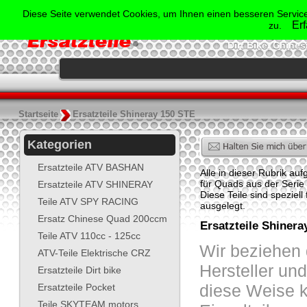
Der Spezialist für Ersatzte
Diese Seite verwendet Cookies, um Ihnen einen besseren Service
Shineray, Bash
Er
zu.
Jonway, Skyt
Dirt Bike, Chine
.
Startseite
Ersatzteile Shineray 150 STE
Kategorien
Ersatzteile ATV BASHAN
Alle in dieser Rubrik au
für Quads aus der Serie
Ersatzteile ATV SHINERAY
Diese Teile sind spezie
Teile ATV SPY RACING
ausgelegt.
Ersatz Chinese Quad 200ccm
Ersatzteile Shiner
Teile ATV 110cc - 125cc
Wir beziehen 
ATV-Teile Elektrische CRZ
Hersteller un
Ersatzteile Dirt bike
diese Weise k
Ersatzteile Pocket
Teile SKYTEAM motors