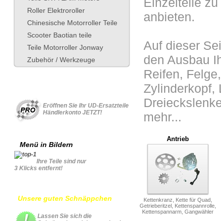
Einzelteile z
Roller Elektroroller
anbieten.
Chinesische Motorroller Teile
Scooter Baotian teile
Auf dieser Sei
Teile Motorroller Jonway
den Ausbau Ih
Zubehör / Werkzeuge
Reifen, Felge
Zylinderkopf,
Für Geschäftskonto
Dreieckslenke
Eröffnen Sie Ihr UD-Ersatzteile
Händlerkonto JETZT!
mehr...
Antrieb
Menü in Bildern
Ihre Teile sind nur
3 Klicks entfernt!
Unsere guten Schnäppchen
Kettenkranz, Kette für Quad,
Getrieberitzel, Kettenspannrolle,
Kettenspannarm, Gangwähler
Lassen Sie sich die